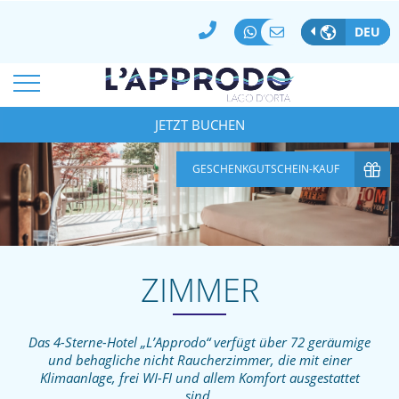
BESTPREISGARANTIE
100% SICHERE ZAHLUNG
DEU
BUCHUNG STORNIEREN/ÄNDERN
*
ANKUNFTSDATUM:
ABREISE
09
Aug
2026
JETZT BUCHEN
10
Aug
2026
*
*
ZIMMER
ERWACHSENE
KINDER
GESCHENKGUTSCHEIN-KAUF
1
2
0
CODICE AZIENDA
SPECIAL CODE
ZIMMER
Das 4-Sterne-Hotel „L’Approdo“ verfügt über 72 geräumige
und behagliche nicht Raucherzimmer, die mit einer
Klimaanlage, frei WI-FI und allem Komfort ausgestattet
sind.