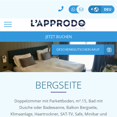
BESTPREISGARANTIE
100% SICHERE ZAHLUNG
DEU
BUCHUNG STORNIEREN/ÄNDERN
*
ANKUNFTSDATUM:
ABREISE
07
Aug
2026
JETZT BUCHEN
08
Aug
2026
*
*
ZIMMER
ERWACHSENE
KINDER
GESCHENKGUTSCHEIN-KAUF
1
2
0
CODICE AZIENDA
SPECIAL CODE
BERGSEITE
Doppelzimmer mit Parkettboden, m².15, Bad mit
Dusche oder Badewanne, Balkon Bergseite,
Klimaanlage, Haartrockner, SAT-TV, Safe, Minibar und