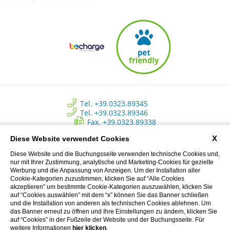
Tel. +39.0323.89345
Tel. +39.0323.89346
Fax. +39.0323.89338
info@approdohotelorta.it
X
Diese Website verwendet Cookies
Diese Website und die Buchungsseite verwenden technische Cookies und,
Hotel L’Approdo - New Energy Srl - C.so Roma, 80 - Pettenasco (NO)
nur mit Ihrer Zustimmung, analytische und Marketing-Cookies für gezielte
Italy | Registro delle imprese di Novara - N. REA NO 223534 - Capitale
Werbung und die Anpassung von Anzeigen. Um der Installation aller
sociale versato € 10.500 - P.I. 02233690037
Cookie-Kategorien zuzustimmen, klicken Sie auf “Alle Cookies
akzeptieren” um bestimmte Cookie-Kategorien auszuwählen, klicken Sie
auf “Cookies auswählen” mit dem “x” können Sie das Banner schließen
und die Installation von anderen als technischen Cookies ablehnen. Um
Privacy Clienti
das Banner erneut zu öffnen und Ihre Einstellungen zu ändern, klicken Sie
auf “Cookies” in der Fußzeile der Website und der Buchungsseite. Für
CREDITS: MENTEFREDDA - WEB MARKETING TURISTICO
weitere Informationen
hier klicken
.