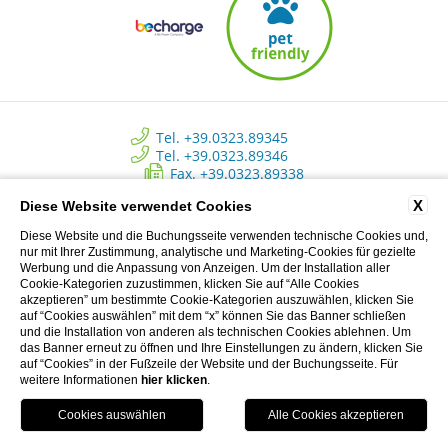
Tel. +39.0323.89345
Tel. +39.0323.89346
Fax. +39.0323.89338
info@approdohotelorta.it
X
Diese Website verwendet Cookies
Diese Website und die Buchungsseite verwenden technische Cookies und,
Hotel L’Approdo - New Energy Srl - C.so Roma, 80 - Pettenasco (NO)
nur mit Ihrer Zustimmung, analytische und Marketing-Cookies für gezielte
Italy | Registro delle imprese di Novara - N. REA NO 223534 - Capitale
Werbung und die Anpassung von Anzeigen. Um der Installation aller
sociale versato € 10.500 - P.I. 02233690037
Cookie-Kategorien zuzustimmen, klicken Sie auf “Alle Cookies
akzeptieren” um bestimmte Cookie-Kategorien auszuwählen, klicken Sie
auf “Cookies auswählen” mit dem “x” können Sie das Banner schließen
und die Installation von anderen als technischen Cookies ablehnen. Um
Privacy Clienti
das Banner erneut zu öffnen und Ihre Einstellungen zu ändern, klicken Sie
auf “Cookies” in der Fußzeile der Website und der Buchungsseite. Für
CREDITS: MENTEFREDDA - WEB MARKETING TURISTICO
weitere Informationen
hier klicken
.
Accessibility