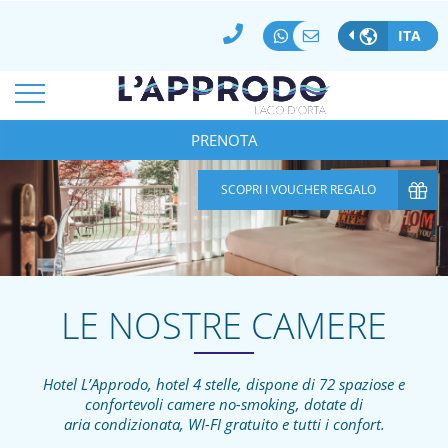
MIGLIOR PREZZO GARANTITO
PAGAMENTO 100% SICURO
ITA
MODIFICA/CANCELLA PRENOTAZIONE
*
ARRIVO
PARTENZA
07
Ago
2026
PRENOTA
08
Ago
2026
*
*
CAMERE
ADULTI
BAMBINI
SCOPRI I VOUCHER REGALO
1
2
0
CODICE AZIENDA
SPECIAL CODE
LE NOSTRE CAMERE
Hotel L’Approdo, hotel 4 stelle, dispone di 72 spaziose e
confortevoli camere no-smoking, dotate di
aria condizionata, WI-FI gratuito e tutti i confort.