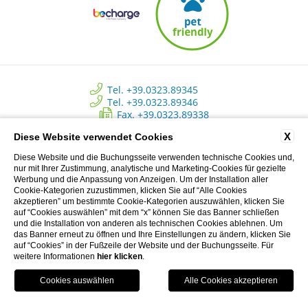
Tel. +39.0323.89345
Tel. +39.0323.89346
Fax. +39.0323.89338
info@approdohotelorta.it
X
Diese Website verwendet Cookies
Diese Website und die Buchungsseite verwenden technische Cookies und,
Hotel L’Approdo - New Energy Srl - C.so Roma, 80 - Pettenasco (NO)
nur mit Ihrer Zustimmung, analytische und Marketing-Cookies für gezielte
Italy | Registro delle imprese di Novara - N. REA NO 223534 - Capitale
Werbung und die Anpassung von Anzeigen. Um der Installation aller
sociale versato € 10.500 - P.I. 02233690037
Cookie-Kategorien zuzustimmen, klicken Sie auf “Alle Cookies
akzeptieren” um bestimmte Cookie-Kategorien auszuwählen, klicken Sie
auf “Cookies auswählen” mit dem “x” können Sie das Banner schließen
und die Installation von anderen als technischen Cookies ablehnen. Um
Privacy Clienti
das Banner erneut zu öffnen und Ihre Einstellungen zu ändern, klicken Sie
auf “Cookies” in der Fußzeile der Website und der Buchungsseite. Für
CREDITS: MENTEFREDDA - WEB MARKETING TURISTICO
weitere Informationen
hier klicken
.
Accessibility