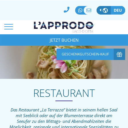
BESTPREISGARANTIE
100% SICHERE ZAHLUNG
DEU
BUCHUNG STORNIEREN/ÄNDERN
*
ANKUNFTSDATUM:
ABREISE
07
Aug
2026
JETZT BUCHEN
08
Aug
2026
*
*
ZIMMER
ERWACHSENE
KINDER
GESCHENKGUTSCHEIN-KAUF
1
2
0
CODICE AZIENDA
SPECIAL CODE
RESTAURANT
Das Restaurant „La Terrazza“ bietet in seinem hellen Saal
mit Seeblick oder auf der Blumenterrasse direkt am
Seeufer zu den Mittags- und Abendmahlzeiten die
Möglichkeit, regionale und internationale Spezialitäten zu