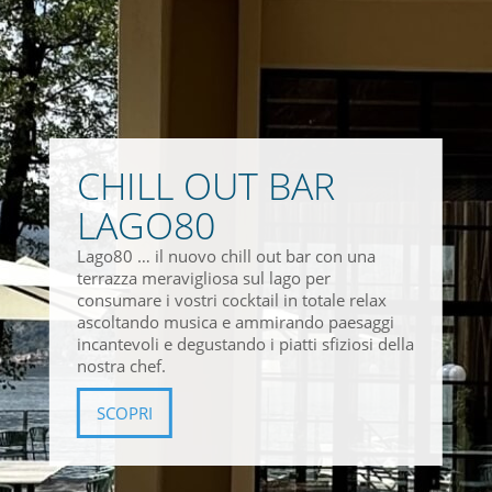
CHILL OUT BAR
LAGO80
Lago80 … il nuovo chill out bar con una
terrazza meravigliosa sul lago per
consumare i vostri cocktail in totale relax
ascoltando musica e ammirando paesaggi
incantevoli e degustando i piatti sfiziosi della
nostra chef.
SCOPRI