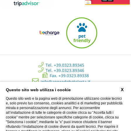
Tel. +39.0323.89345
Tel. +39.0323.89346
Fax. +39.0323.89338
info@approdohotelorta.it
X
Questo sito web utilizza i cookie
Hotel L’Approdo - New Energy Srl - C.so Roma, 80 - Pettenasco (NO)
Questo sito web e la pagina web di prenotazione utilizzano cookie tecnici
Italy | Registro delle imprese di Novara - N. REA NO 223534 - Capitale
e, solo previo tuo consenso, cookies analitici e di marketing per pubblicità
sociale versato € 10.500 - P.I. 02233690037
mirata e personalizzazione degli annunci. Per acconsentire
all’installazione di tutte le categorie di cookie clicca su “Accetta tutti i
cookie” mentre per selezionare specifiche categorie di cookie, clicca su
"Seleziona i cookie"; mediante la “x” puoi invece chiudere il banner
Privacy Clienti
rifiutando l’installazione di cookie diversi da quelli tecnici. Per riaprire il