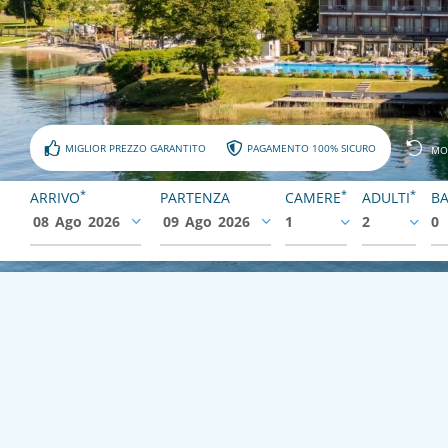
MIGLIOR PREZZO GARANTITO
PAGAMENTO 100% SICURO
MO
*
*
*
ARRIVO
PARTENZA
CAMERE
ADULTI
BA
08
Ago
2026
09
Ago
2026
1
2
0