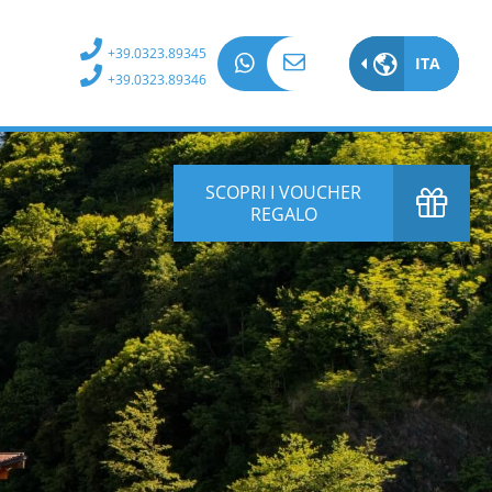
+39.0323.89345
ITA
ITA
+39.0323.89346
EN
DE
SCOPRI I VOUCHER
REGALO
FR