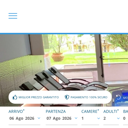
MIGLIOR PREZZO GARANTITO
PAGAMENTO 100% SICURO
MO
*
*
*
ARRIVO
PARTENZA
CAMERE
ADULTI
BA
06
Ago
2026
07
Ago
2026
1
2
0