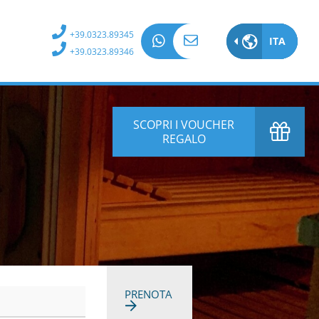
+39.0323.89345
ITA
ITA
+39.0323.89346
EN
DE
SCOPRI I VOUCHER
REGALO
FR