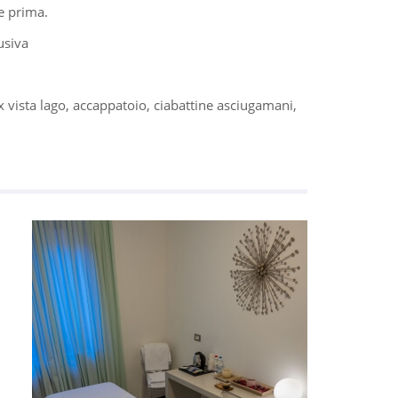
e prima.
usiva
x vista lago, accappatoio, ciabattine asciugamani,