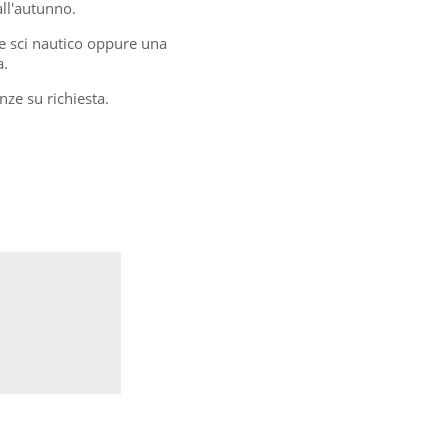
all'autunno.
re sci nautico oppure una
a.
nze su richiesta.