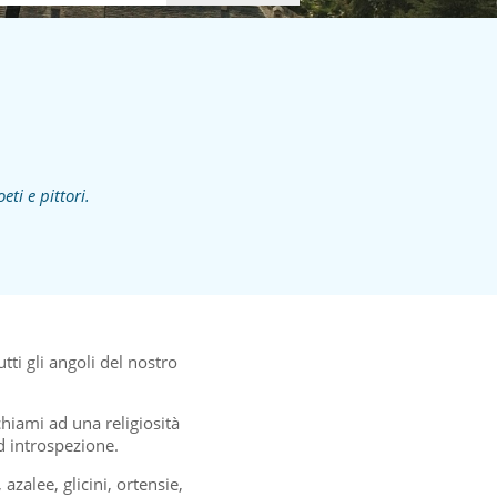
ti e pittori.
tti gli angoli del nostro
chiami ad una religiosità
ed introspezione.
zalee, glicini, ortensie,