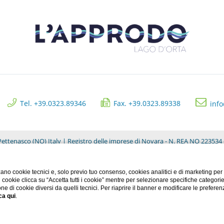
Tel. +39.0323.89346
Fax. +39.0323.89338
inf
ettenasco (NO) Italy | Registro delle imprese di Novara - N. REA NO 223534 -
Privacy Clienti
ano cookie tecnici e, solo previo tuo consenso, cookies analitici e di marketing per
di cookie clicca su “Accetta tutti i cookie” mentre per selezionare specifiche categori
one di cookie diversi da quelli tecnici. Per riaprire il banner e modificare le preferen
CREDITS: MENTEFREDDA - WEB MARKETING TURISTICO
ca qui
.
Accessibilità