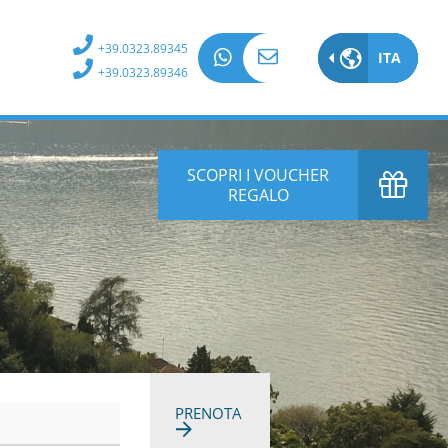
+39.0323.89345
ITA
ITA
+39.0323.89346
EN
DE
SCOPRI I VOUCHER
REGALO
FR