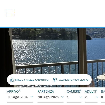
MIGLIOR PREZZO GARANTITO
PAGAMENTO 100% SICURO
MO
*
*
*
ARRIVO
PARTENZA
CAMERE
ADULTI
BA
09
Ago
2026
10
Ago
2026
1
2
0