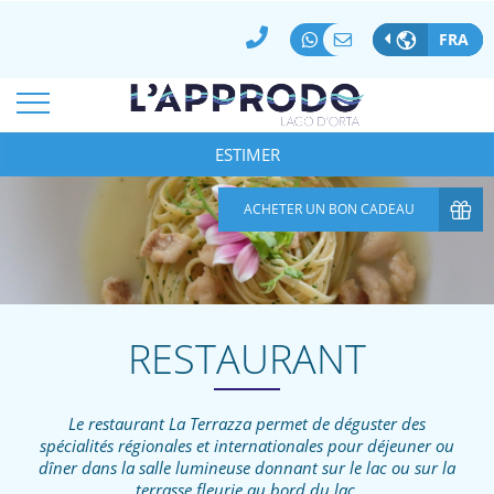
MEILLEUR PRIX GARANTI
PAIEMENT 100% SÉCURISÉ
FRA
ANNULER/MODIFIER UNE RÉSERVATION
*
ARRIVÉE
DÉPART
08
Aoû
2026
ESTIMER
09
Aoû
2026
*
*
CHAMBRES
ADULTES
ENFANTS
ACHETER UN BON CADEAU
1
2
0
CODICE AZIENDA
SPECIAL CODE
RESTAURANT
Le restaurant La Terrazza permet de déguster des
spécialités régionales et internationales pour déjeuner ou
dîner dans la salle lumineuse donnant sur le lac ou sur la
terrasse fleurie au bord du lac.