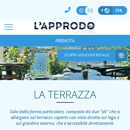
MIGLIOR PREZZO GARANTITO
PAGAMENTO 100% SICURO
ITA
MODIFICA/CANCELLA PRENOTAZIONE
*
ARRIVO
PARTENZA
07
Ago
2026
PRENOTA
08
Ago
2026
*
*
CAMERE
ADULTI
BAMBINI
SCOPRI I VOUCHER REGALO
1
2
0
CODICE AZIENDA
SPECIAL CODE
LA TERRAZZA
Sala dalla forma particolare, composta da due "ali" che si
allargano sul terrazzo coperto con vista diretta sul lago e
sul giardino esterno, che è accessibile direttamente.