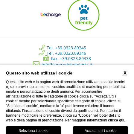
Tel. +39.0323.89345
Tel. +39.0323.89346
Fax. +39.0323.89338
info@approdohotelorta.it
X
Questo sito web utilizza i cookie
Hotel L’Approdo - New Energy Srl - C.so Roma, 80 - Pettenasco (NO)
Questo sito web e la pagina web di prenotazione utilizzano cookie tecnici
Italy | Registro delle imprese di Novara - N. REA NO 223534 - Capitale
e, solo previo tuo consenso, cookies analitici e di marketing per pubblicità
sociale versato € 10.500 - P.I. 02233690037
mirata e personalizzazione degli annunci. Per acconsentire
all’installazione di tutte le categorie di cookie clicca su “Accetta tutti i
cookie” mentre per selezionare specifiche categorie di cookie, clicca su
"Seleziona i cookie"; mediante la “x” puoi invece chiudere il banner
Privacy Clienti
rifiutando l’installazione di cookie diversi da quelli tecnici. Per riaprire il
banner e modificare le preferenze, clicca su “Cookie” nel footer del sito
CREDITS: MENTEFREDDA - WEB MARKETING TURISTICO
web e della pagina di prenotazione. Per maggiori informazioni
clicca qui
.