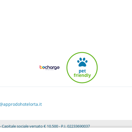
o@approdohotelorta.it
 Capitale sociale versato € 10.500 - P.I. 02233690037