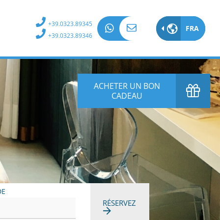
+39.0323.89345
FRA
ITA
+39.0323.89346
EN
DE
ACHETER UN BON
CADEAU
FR
DE