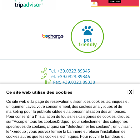
Tel. +39.0323.89345
Tel. +39.0323.89346
Fax. +39.0323.89338
info@approdohotelorta.it
X
Ce site web utilise des cookies
Ce site web et la page de réservation utilisent des cookies techniques et,
Hotel L’Approdo - New Energy Srl - C.so Roma, 80 - Pettenasco (NO)
uniquement avec votre consentement, des cookies analytiques et de
Italy | Registro delle imprese di Novara - N. REA NO 223534 - Capitale
marketing pour la publicité ciblée et la personnalisation des annonces.
sociale versato € 10.500 - P.I. 02233690037
Pour consentir à l'installation de toutes les catégories de cookies, cliquez
sur “Accepter tous les cookies&rdquo ; pour sélectionner des catégories
spécifiques de cookies, cliquez sur "Sélectionner les cookies" ; en utilisant
le “x&rdquo ; vous pouvez fermer la bannière et refuser l'installation de
Privacy Clienti
cookies autres que les cookies techniques. Pour rouvrir le bandeau et